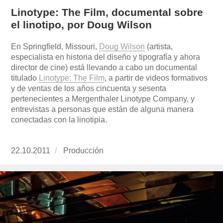
Linotype: The Film, documental sobre
el linotipo, por Doug Wilson
En Springfield, Missouri,
Doug Wilson
(artista,
especialista en historia del diseño y tipografía y ahora
director de cine) está llevando a cabo un documental
titulado
Linotype: The Film
, a partir de videos formativos
y de ventas de los años cincuenta y sesenta
pertenecientes a Mergenthaler Linotype Company, y
entrevistas a personas que están de alguna manera
conectadas con la linotipia.
Publicado
22.10.2011
https://www.experimenta.es/author/produccion
Producción
el