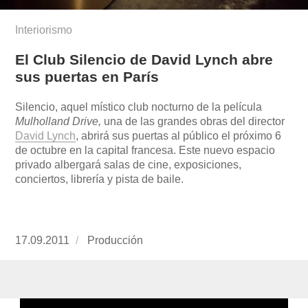
Interiorismo
El Club Silencio de David Lynch abre
sus puertas en París
Silencio, aquel místico club nocturno de la película
Mulholland Drive,
una de las grandes obras del director
David Lynch
, abrirá sus puertas al público el próximo 6
de octubre en la capital francesa. Este nuevo espacio
privado albergará salas de cine, exposiciones,
conciertos, librería y pista de baile.
Publicado
17.09.2011
https://www.experimenta.es/author/produccion
Producción
el