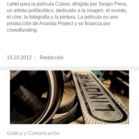
cartel para la película Colors, dirigida por Sergio Piera,
un artista polifacético, dedicado a la imagen, el sonido,
el cine, la fotografía y la pintura. La película es una
producción de Ananda Project y se financia por
crowdfunding.
Publicado
15.10.2012
https://www.experimenta.es/author/redaccion/
Redacción
el
Gráfica y Comunicación