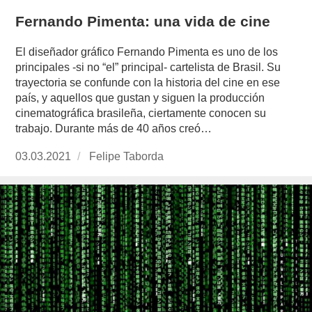
Fernando Pimenta: una vida de cine
El diseñador gráfico Fernando Pimenta es uno de los
principales -si no “el” principal- cartelista de Brasil. Su
trayectoria se confunde con la historia del cine en ese
país, y aquellos que gustan y siguen la producción
cinematográfica brasileña, ciertamente conocen su
trabajo. Durante más de 40 años creó…
Publicado
03.03.2021
https://www.experimenta.es/author/felipe-
Felipe Taborda
el
taborda/