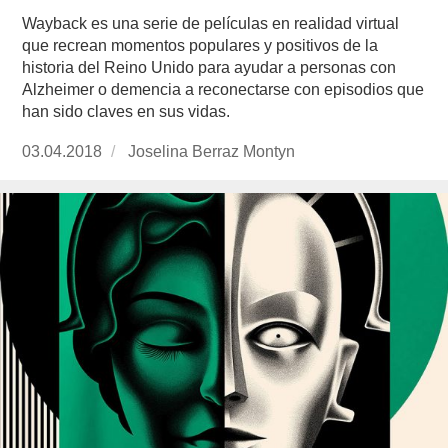
Wayback es una serie de películas en realidad virtual
que recrean momentos populares y positivos de la
historia del Reino Unido para ayudar a personas con
Alzheimer o demencia a reconectarse con episodios que
han sido claves en sus vidas.
Publicado
03.04.2018
https://www.experimenta.es/author/joselina-
Joselina Berraz Montyn
el
berraz-
montyn/