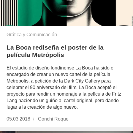
Gráfica y Comunicación
La Boca rediseña el poster de la
película Metrópolis
El estudio de diseño londinense La Boca ha sido el
encargado de crear un nuevo cartel de la película
Metrópolis, a petición de la Dark City Gallery para
celebrar el 90 aniversario del film. La Boca aceptó el
proyecto para rendir un homenaje a la película de Fritz
Lang haciendo un guiño al cartel original, pero dando
lugar a la creación de algo nuevo.
Publicado
05.03.2018
https://www.experimenta.es/author/conchi-
Conchi Roque
el
roque/