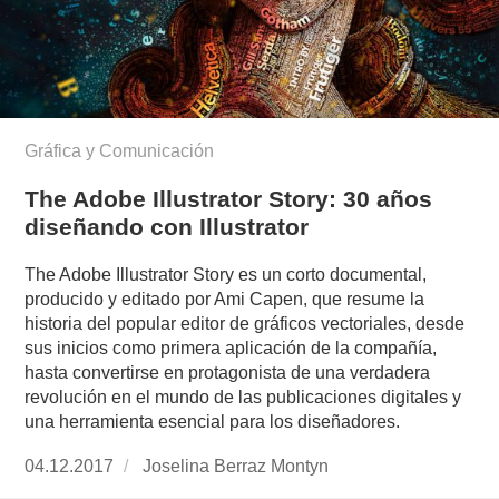
Gráfica y Comunicación
The Adobe Illustrator Story: 30 años
diseñando con Illustrator
The Adobe Illustrator Story es un corto documental,
producido y editado por Ami Capen, que resume la
historia del popular editor de gráficos vectoriales, desde
sus inicios como primera aplicación de la compañía,
hasta convertirse en protagonista de una verdadera
revolución en el mundo de las publicaciones digitales y
una herramienta esencial para los diseñadores.
Publicado
04.12.2017
https://www.experimenta.es/author/joselina-
Joselina Berraz Montyn
el
berraz-