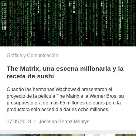
Gráfica y Comunicación
The Matrix, una escena millonaria y la
receta de sushi
Cuando las hermanas Wachowski presentaron el
proyecto de la película The Matrix a la Warner Bros, su
presupuesto era de más 65 millones de euros pero la
productora sólo accedió a darles ocho millones.
Publicado
17.05.2018
https://www.experimenta.es/author/joselina-
Joselina Berraz Montyn
el
berraz-