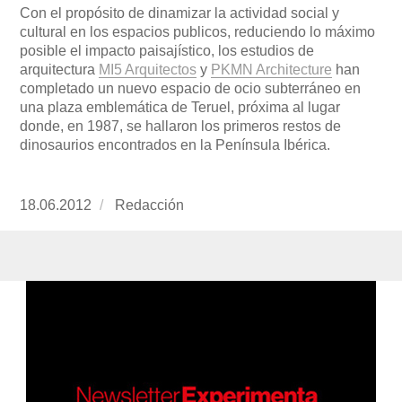
Con el propósito de dinamizar la actividad social y
cultural en los espacios publicos, reduciendo lo máximo
posible el impacto paisajístico, los estudios de
arquitectura
MI5 Arquitectos
y
PKMN Architecture
han
completado un nuevo espacio de ocio subterráneo en
una plaza emblemática de Teruel, próxima al lugar
donde, en 1987, se hallaron los primeros restos de
dinosaurios encontrados en la Península Ibérica.
Publicado
18.06.2012
https://www.experimenta.es/author/redaccion/
Redacción
el