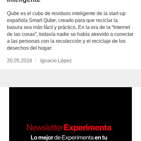
Qube es el cubo de residuos inteligente de la start-up
española Smart Qube, creado para que reciclar la
basura sea más fácil y práctico. En la era de la “Internet
de las cosas”, todavía nadie se había atrevido a conectar
a las personas con la recolección y el reciclaje de los
desechos del hogar:
Publicado
20.05.2016
https://www.experimenta.es/author/nacho-
Ignacio López
el
lopez/