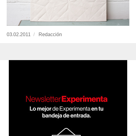
Publicado
03.02.2011
https://www.experimenta.es/author/redaccion/
Redacción
el