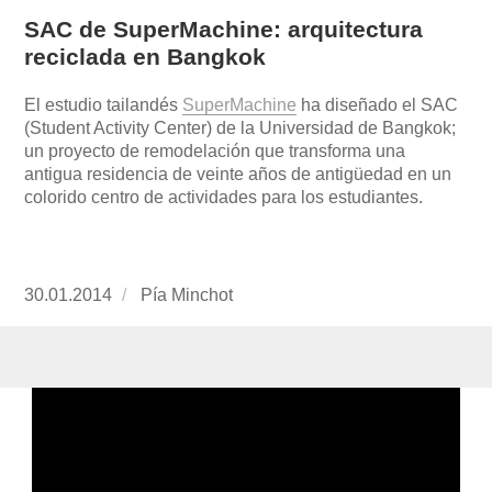
SAC de SuperMachine: arquitectura
reciclada en Bangkok
El estudio tailandés
SuperMachine
ha diseñado el SAC
(Student Activity Center) de la Universidad de Bangkok;
un proyecto de remodelación que transforma una
antigua residencia de veinte años de antigüedad en un
colorido centro de actividades para los estudiantes.
Publicado
30.01.2014
https://www.experimenta.es/author/pia/
Pía Minchot
el