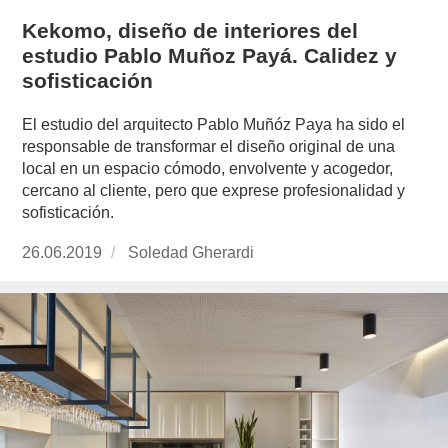
Kekomo, diseño de interiores del
estudio Pablo Muñoz Payá. Calidez y
sofisticación
El estudio del arquitecto Pablo Muñóz Paya ha sido el
responsable de transformar el diseño original de una
local en un espacio cómodo, envolvente y acogedor,
cercano al cliente, pero que exprese profesionalidad y
sofisticación.
Publicado
26.06.2019
https://www.experimenta.es/author/soledad-
Soledad Gherardi
el
gherardi/