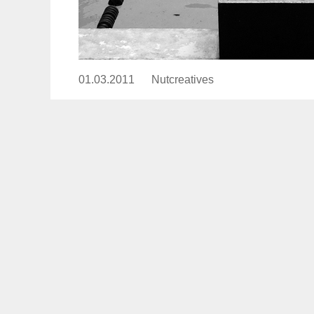
01.03.2011
Publicado
Nutcreatives
https://www.experimenta.es/auth
el