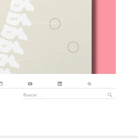
Instagram
YouTube
LinkedIn
Contacto
BUSCA
Buscar
por: