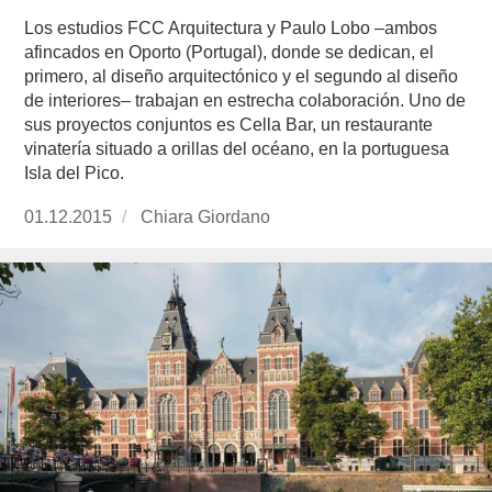
Los estudios FCC Arquitectura y Paulo Lobo –ambos
afincados en Oporto (Portugal), donde se dedican, el
primero, al diseño arquitectónico y el segundo al diseño
de interiores– trabajan en estrecha colaboración. Uno de
sus proyectos conjuntos es Cella Bar, un restaurante
vinatería situado a orillas del océano, en la portuguesa
Isla del Pico.
Publicado
01.12.2015
https://www.experimenta.es/author/chiara-
Chiara Giordano
el
giordano/