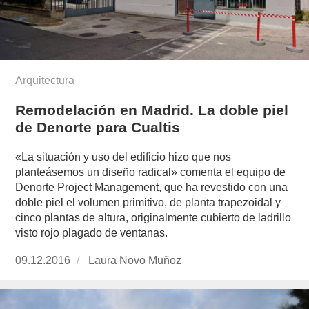
Arquitectura
Remodelación en Madrid. La doble piel
de Denorte para Cualtis
«La situación y uso del edificio hizo que nos
planteásemos un diseño radical» comenta el equipo de
Denorte Project Management, que ha revestido con una
doble piel el volumen primitivo, de planta trapezoidal y
cinco plantas de altura, originalmente cubierto de ladrillo
visto rojo plagado de ventanas.
Publicado
09.12.2016
https://www.experimenta.es/author/laura-
Laura Novo Muñoz
el
novo-
munoz/