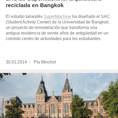
reciclada en Bangkok
El estudio tailandés
SuperMachine
ha diseñado el SAC
(Student Activity Center) de la Universidad de Bangkok;
un proyecto de remodelación que transforma una
antigua residencia de veinte años de antigüedad en un
colorido centro de actividades para los estudiantes.
Publicado
30.01.2014
https://www.experimenta.es/author/pia/
Pía Minchot
el