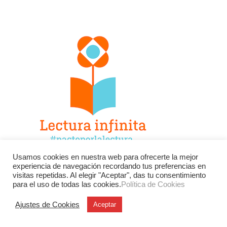
Usamos cookies en nuestra web para ofrecerte la mejor
experiencia de navegación recordando tus preferencias en
Facebook
Twitter
Instagram
visitas repetidas. Al elegir "Aceptar", das tu consentimiento
para el uso de todas las cookies.
Política de Cookies
YouTube
LinkedIn
Contacto
Ajustes de Cookies
Aceptar
BU
Buscar