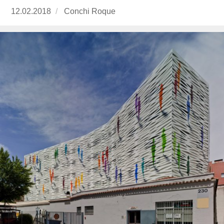
Publicado
12.02.2018
https://www.experimenta.es/author/conchi-
Conchi Roque
el
roque/