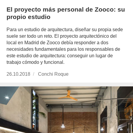
El proyecto más personal de Zooco: su
propio estudio
Para un estudio de arquitectura, diseñar su propia sede
suele ser todo un reto. El proyecto arquitectónico del
local en Madrid de Zooco debía responder a dos
necesidades fundamentales para los responsables de
este estudio de arquitectura: conseguir un lugar de
trabajo cómodo y funcional.
Publicado
26.10.2018
https://www.experimenta.es/author/conchi-
Conchi Roque
el
roque/