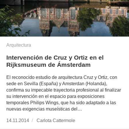
Arquitectura
Intervención de Cruz y Ortiz en el
Rijksmuseum de Ámsterdam
El reconocido estudio de arquitectura Cruz y Ortiz, con
sede en Sevilla (España) y Amsterdan (Holanda),
confirma su impecable trayectoria profesional al finalizar
su intervención en el espacio para exposiciones
temporales Philips Wings, que ha sido adaptado a las
nuevas exigencias museísticas del…
Publicado
14.11.2014
https://www.experimenta.es/author/Carlota%2
Carlota Cattermole
el