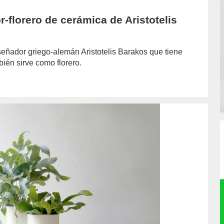
-florero de cerámica de Aristotelis
eñador griego-alemán Aristotelis Barakos que tiene
bién sirve como florero.
hor/jazmin-