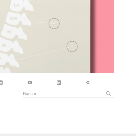
Instagram
YouTube
LinkedIn
Contacto
BUSCA
Buscar
por: