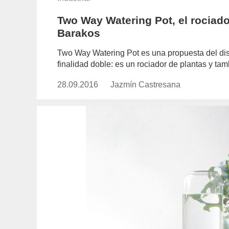
Two Way Watering Pot, el rociador
Barakos
Two Way Watering Pot es una propuesta del dis
finalidad doble: es un rociador de plantas y tam
28.09.2016
Publicado
Jazmín Castresana
https://www.experimenta.es/aut
el
castresana/