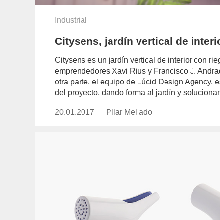
Industrial
Citysens, jardín vertical de inter
Citysens es un jardín vertical de interior con r
emprendedores Xavi Rius y Francisco J. Andrade
otra parte, el equipo de Lúcid Design Agency, es
del proyecto, dando forma al jardín y solucionan
20.01.2017
Publicado
Pilar Mellado
https://www.experimenta.es/auth
el
mellado/