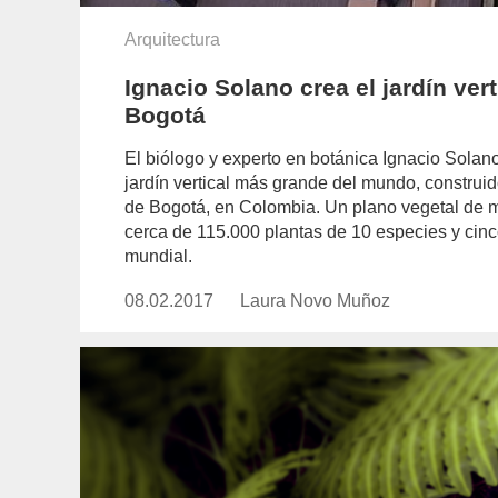
Arquitectura
Ignacio Solano crea el jardín ve
Bogotá
El biólogo y experto en botánica Ignacio Solano
jardín vertical más grande del mundo, construido
de Bogotá, en Colombia. Un plano vegetal de 
cerca de 115.000 plantas de 10 especies y cinc
mundial.
08.02.2017
Publicado
Laura Novo Muñoz
https://www.experimenta.es/auth
el
novo-
munoz/