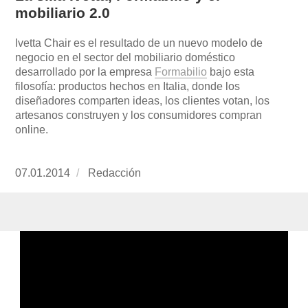
mobiliario 2.0
Ivetta Chair es el resultado de un nuevo modelo de
negocio en el sector del mobiliario doméstico
desarrollado por la empresa
Formabilio
bajo esta
filosofía: productos hechos en Italia, donde los
diseñadores comparten ideas, los clientes votan, los
artesanos construyen y los consumidores compran
online.
Publicado
07.01.2014
https://www.experimenta.es/author/redaccion/
Redacción
el