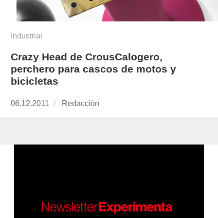
Industrial
Crazy Head de CrousCalogero,
perchero para cascos de motos y
bicicletas
Publicado
06.12.2011
https://www.experimenta.es/author/redaccion/
Redacción
el