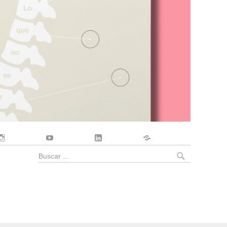
Instagram
YouTube
LinkedIn
Contacto
BUSCA
Buscar
por: