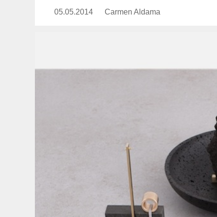
05.05.2014
Publicado
Carmen Aldama
https://www.experimenta.es/aut
el
aldama/