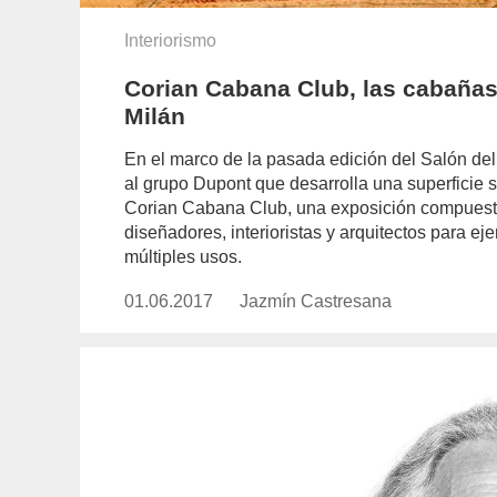
Interiorismo
Corian Cabana Club, las cabañas
Milán
En el marco de la pasada edición del Salón de
al grupo Dupont que desarrolla una superficie s
Corian Cabana Club, una exposición compuesta
diseñadores, interioristas y arquitectos para eje
múltiples usos.
01.06.2017
Publicado
Jazmín Castresana
https://www.experimenta.es/aut
el
castresana/