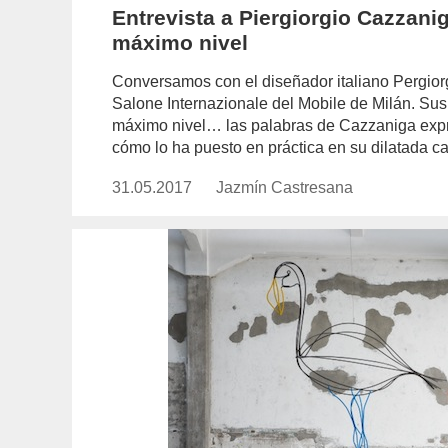
Entrevista a Piergiorgio Cazzaniga
máximo nivel
Conversamos con el diseñador italiano Pergior
Salone Internazionale del Mobile de Milán. Sus 
máximo nivel… las palabras de Cazzaniga expr
cómo lo ha puesto en práctica en su dilatada ca
31.05.2017
Publicado
Jazmín Castresana
https://www.experimenta.es/aut
el
castresana/