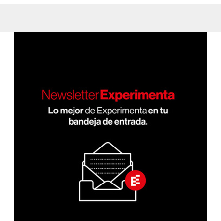
el
castresana/