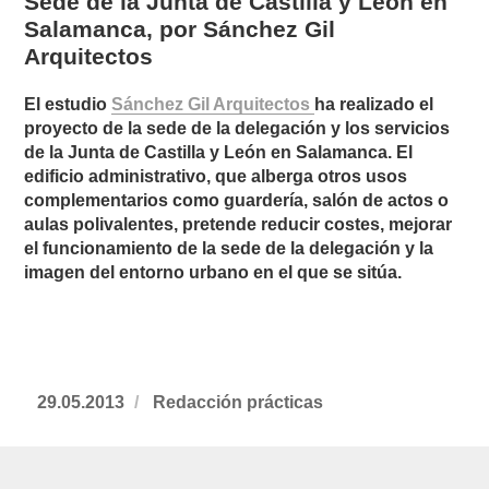
Sede de la Junta de Castilla y León en
Salamanca, por Sánchez Gil
Arquitectos
El estudio
Sánchez Gil Arquitectos
ha realizado el
proyecto de la sede de la delegación y los servicios
de la Junta de Castilla y León en Salamanca
. El
edificio administrativo, que alberga otros usos
complementarios como guardería, salón de actos o
aulas polivalentes, pretende reducir costes, mejorar
el funcionamiento de la sede de la delegación y la
imagen del entorno urbano en el que se sitúa.
Publicado
29.05.2013
https://www.experimenta.es/author/redac
Redacción prácticas
el
practicas/