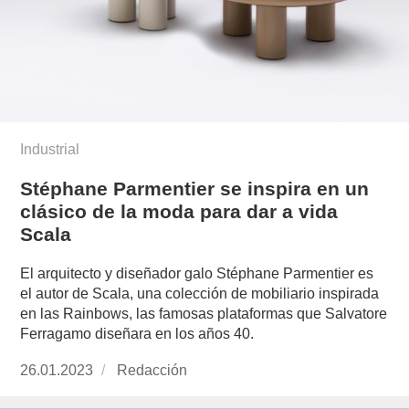
Industrial
Stéphane Parmentier se inspira en un
clásico de la moda para dar a vida
Scala
El arquitecto y diseñador galo Stéphane Parmentier es
el autor de Scala, una colección de mobiliario inspirada
en las Rainbows, las famosas plataformas que Salvatore
Ferragamo diseñara en los años 40.
Publicado
26.01.2023
https://www.experimenta.es/author/redaccion/
Redacción
el