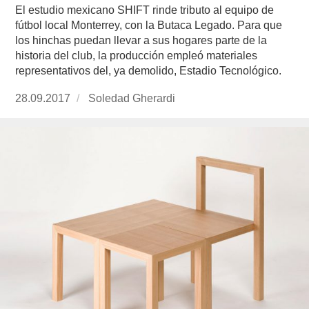
El estudio mexicano SHIFT rinde tributo al equipo de
fútbol local Monterrey, con la Butaca Legado. Para que
los hinchas puedan llevar a sus hogares parte de la
historia del club, la producción empleó materiales
representativos del, ya demolido, Estadio Tecnológico.
Publicado
28.09.2017
https://www.experimenta.es/author/soledad-
Soledad Gherardi
el
gherardi/