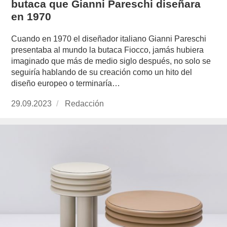
butaca que Gianni Pareschi diseñara
en 1970
Cuando en 1970 el diseñador italiano Gianni Pareschi
presentaba al mundo la butaca Fiocco, jamás hubiera
imaginado que más de medio siglo después, no solo se
seguiría hablando de su creación como un hito del
diseño europeo o terminaría…
Publicado
29.09.2023
https://www.experimenta.es/author/redaccion/
Redacción
el