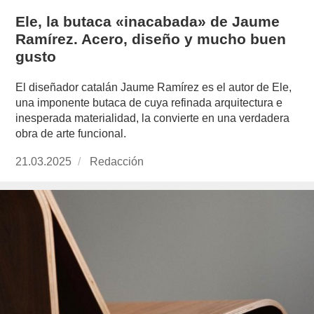
Ele, la butaca «inacabada» de Jaume
Ramírez. Acero, diseño y mucho buen
gusto
El diseñador catalán Jaume Ramírez es el autor de Ele,
una imponente butaca de cuya refinada arquitectura e
inesperada materialidad, la convierte en una verdadera
obra de arte funcional.
Publicado
21.03.2025
https://www.experimenta.es/author/redaccion/
Redacción
el