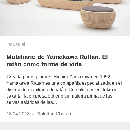
Industrial
Mobiliario de Yamakawa Rattan. El
ratán como forma de vida
Creada por el japonés Hichiro Yamakawa en 1952,
Yamakawa Rattan es una compañía especializada en el
diseño de mobiliario de ratán. Con oficinas en Tokio y
Jakarta, la empresa obtiene su materia prima de las
selvas asiáticas de las…
Publicado
18.04.2018
https://www.experimenta.es/author/soledad-
Soledad Gherardi
el
gherardi/