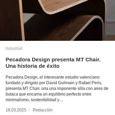
Industrial
Pecadora Design presenta MT Chair.
Una historia de éxito
Pecadora Design, el interesante estudio valenciano
fundado y dirigido por David Guilmain y Rafael Peris,
presenta MT Chair, una una imponente silla con aires de
butaca que encarna un equilibrio perfecto entre
minimalismo, sostenibilidad y…
Publicado
18.03.2025
https://www.experimenta.es/author/redaccion/
Redacción