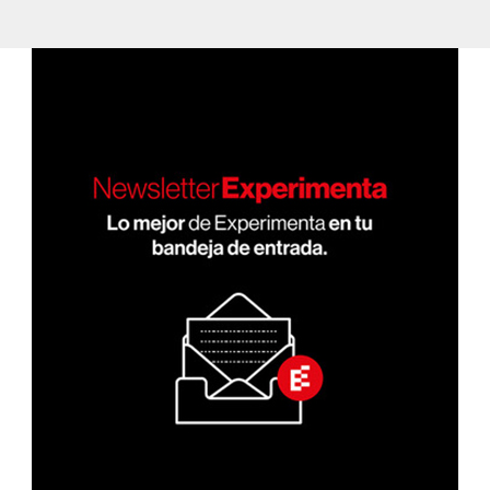
de
XIMA
PÁGI
entradas
NA