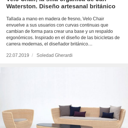
Waterston. Diseño artesanal británico
Tallada a mano en madera de fresno, Velo Chair
envuelve a sus usuarios con curvas continuas que
cambian de forma para crear una base y un respaldo
ergonómicos. Inspirado en el diseño de las bicicletas de
carrera modernas, el diseñador británico…
Publicado
22.07.2019
https://www.experimenta.es/author/soledad-
Soledad Gherardi
el
gherardi/