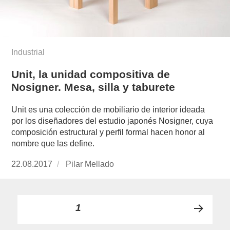
Industrial
Unit, la unidad compositiva de
Nosigner. Mesa, silla y taburete
Unit es una colección de mobiliario de interior ideada
por los diseñadores del estudio japonés Nosigner, cuya
composición estructural y perfil formal hacen honor al
nombre que las define.
Publicado
22.08.2017
https://www.experimenta.es/author/pilar-
Pilar Mellado
el
mellado/
Paginación
PÁGINA
1
PRÓ