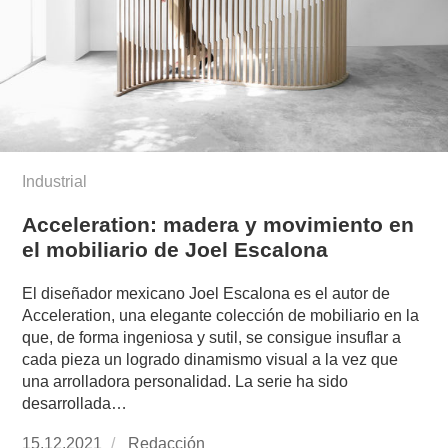
Industrial
Acceleration: madera y movimiento en
el mobiliario de Joel Escalona
El diseñador mexicano Joel Escalona es el autor de
Acceleration, una elegante colección de mobiliario en la
que, de forma ingeniosa y sutil, se consigue insuflar a
cada pieza un logrado dinamismo visual a la vez que
una arrolladora personalidad. La serie ha sido
desarrollada…
Publicado
15.12.2021
https://www.experimenta.es/author/redaccion/
Redacción