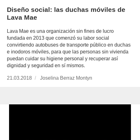
Diseño social: las duchas móviles de
Lava Mae
Lava Mae es una organización sin fines de lucro
fundada en 2013 que comenzó su labor social
convirtiendo autobuses de transporte público en duchas
e inodoros móviles, para que las personas sin vivienda
puedan cuidar su higiene personal y recuperar así
dignidad y seguridad en sí mismos.
Publicado
21.03.2018
https://www.experimenta.es/author/joselina-
Joselina Berraz Montyn
el
berraz-
montyn/