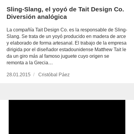
Sling-Slang, el yoyó de Tait Design Co.
Diversión analógica
La compañía Tait Design Co. es la responsable de Sling-
Slang. Se trata de un yoyó producido en madera de arce
y elaborado de forma artesanal. El trabajo de la empresa
dirigida por el diseñador estadounidense Matthew Tait le
da un giro más al famoso juguete cuyo origen se
remonta a la Grecia…
Publicado
28.01.2015
https://www.experimenta.es/author/cristobal-
Cristóbal Páez
el
paez/