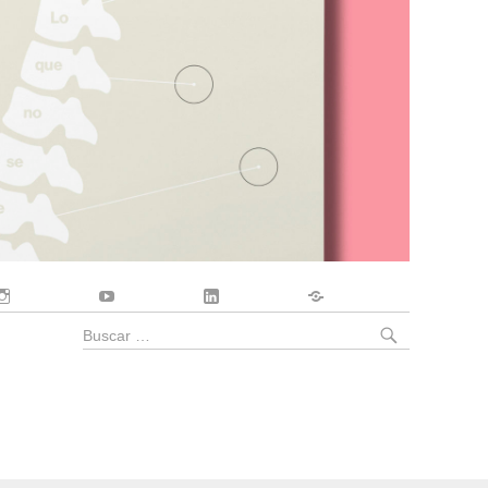
Instagram
YouTube
LinkedIn
Contacto
BUSCA
Buscar
por: