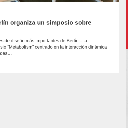
lín organiza un simposio sobre
es de diseño más importantes de Berlín – la
io “Metabolism” centrado en la interacción dinámica
erdes…
or/lujan-