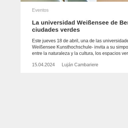
Eventos
La universidad Weißensee de Ber
ciudades verdes
Este jueves 18 de abril, una de las universidad
Weißensee Kunsthochschule- invita a su simpos
entre la naturaleza y la cultura, los espacios v
15.04.2024
Publicado
Luján Cambariere
https://www.experimenta.es/auth
el
cambariere/