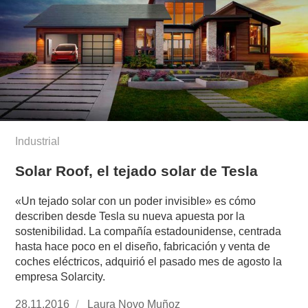
Industrial
Solar Roof, el tejado solar de Tesla
«Un tejado solar con un poder invisible» es cómo
describen desde Tesla su nueva apuesta por la
sostenibilidad. La compañía estadounidense, centrada
hasta hace poco en el diseño, fabricación y venta de
coches eléctricos, adquirió el pasado mes de agosto la
empresa Solarcity.
Publicado
28.11.2016
https://www.experimenta.es/author/laura-
Laura Novo Muñoz