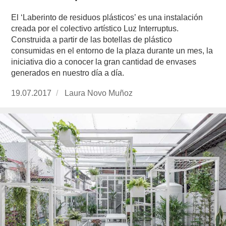
El ‘Laberinto de residuos plásticos’ es una instalación
creada por el colectivo artístico Luz Interruptus.
Construida a partir de las botellas de plástico
consumidas en el entorno de la plaza durante un mes, la
iniciativa dio a conocer la gran cantidad de envases
generados en nuestro día a día.
Publicado
19.07.2017
https://www.experimenta.es/author/laura-
Laura Novo Muñoz
el
novo-
munoz/