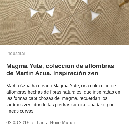
Industrial
Magma Yute, colección de alfombras
de Martín Azua. Inspiración zen
Martín Azua ha creado Magma Yute, una colección de
alfombras hechas de fibras naturales, que inspiradas en
las formas caprichosas del magma, recuerdan los
jardines zen, donde las piedras son «atrapadas» por
líneas curvas.
Publicado
02.03.2018
https://www.experimenta.es/author/laura-
Laura Novo Muñoz