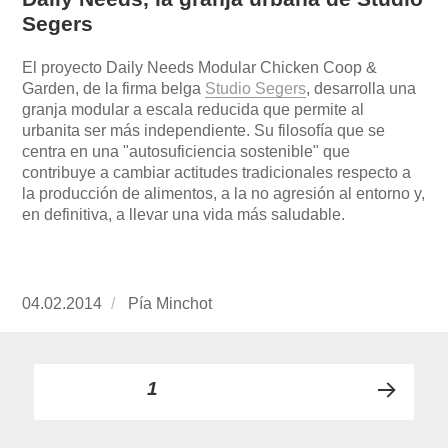
Segers
El proyecto Daily Needs Modular Chicken Coop &
Garden, de la firma belga
Studio Segers
, desarrolla una
granja modular a escala reducida que permite al
urbanita ser más independiente. Su filosofía que se
centra en una "autosuficiencia sostenible" que
contribuye a cambiar actitudes tradicionales respecto a
la producción de alimentos, a la no agresión al entorno y,
en definitiva, a llevar una vida más saludable.
Publicado
04.02.2014
https://www.experimenta.es/author/pia/
Pía Minchot
el
Paginación
PÁGINA
1
PRÓ
de
XIMA