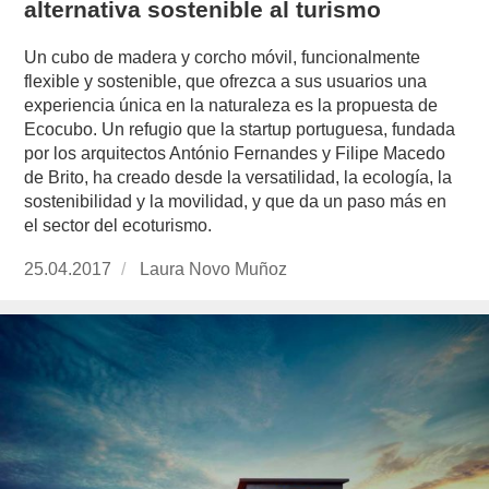
alternativa sostenible al turismo
Un cubo de madera y corcho móvil, funcionalmente
flexible y sostenible, que ofrezca a sus usuarios una
experiencia única en la naturaleza es la propuesta de
Ecocubo. Un refugio que la startup portuguesa, fundada
por los arquitectos António Fernandes y Filipe Macedo
de Brito, ha creado desde la versatilidad, la ecología, la
sostenibilidad y la movilidad, y que da un paso más en
el sector del ecoturismo.
Publicado
25.04.2017
https://www.experimenta.es/author/laura-
Laura Novo Muñoz
el
novo-
munoz/