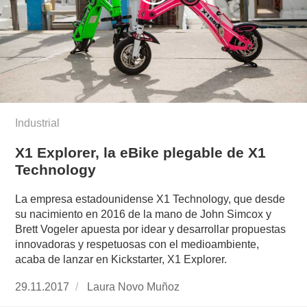
Industrial
X1 Explorer, la eBike plegable de X1
Technology
La empresa estadounidense X1 Technology, que desde
su nacimiento en 2016 de la mano de John Simcox y
Brett Vogeler apuesta por idear y desarrollar propuestas
innovadoras y respetuosas con el medioambiente,
acaba de lanzar en Kickstarter, X1 Explorer.
Publicado
29.11.2017
https://www.experimenta.es/author/laura-
Laura Novo Muñoz
el
novo-