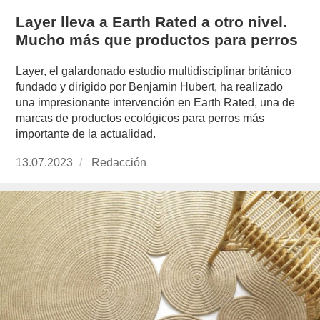
Layer lleva a Earth Rated a otro nivel.
Mucho más que productos para perros
Layer, el galardonado estudio multidisciplinar británico
fundado y dirigido por Benjamin Hubert, ha realizado
una impresionante intervención en Earth Rated, una de
marcas de productos ecológicos para perros más
importante de la actualidad.
Publicado
13.07.2023
https://www.experimenta.es/author/redaccion/
Redacción
el