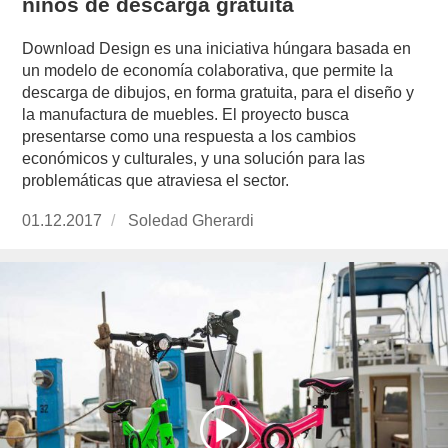
niños de descarga gratuita
Download Design es una iniciativa húngara basada en
un modelo de economía colaborativa, que permite la
descarga de dibujos, en forma gratuita, para el diseño y
la manufactura de muebles. El proyecto busca
presentarse como una respuesta a los cambios
económicos y culturales, y una solución para las
problemáticas que atraviesa el sector.
Publicado
01.12.2017
https://www.experimenta.es/author/soledad-
Soledad Gherardi
el
gherardi/