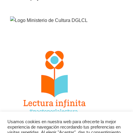
Usamos cookies en nuestra web para ofrecerte la mejor
experiencia de navegación recordando tus preferencias en
Facebook
Twitter
Instagram
visitas repetidas. Al elegir "Aceptar", das tu consentimiento