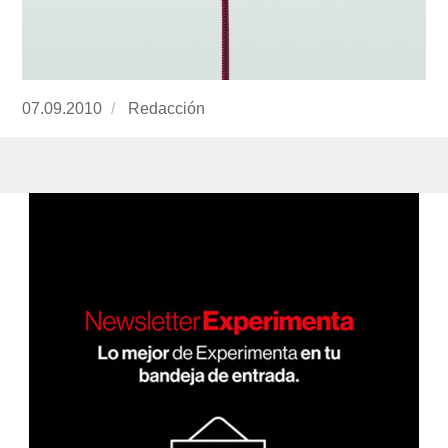
Publicado
07.09.2010
https://www.experimenta.es/author/redaccion/
Redacción
el