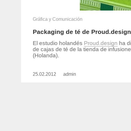
Gráfica y Comunicación
Packaging de té de Proud.design
El estudio holandés
Proud.design
ha d
de cajas de té de la tienda de infusion
(Holanda).
25.02.2012
Publicado
admin
https://www.experimenta.es/aut
el