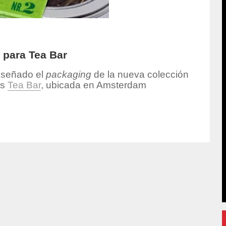
 para Tea Bar
iseñado el
packaging
de la nueva colección
es
Tea Bar
, ubicada en Amsterdam
hor/admin/