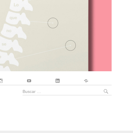
Instagram
YouTube
LinkedIn
Contacto
BUSCA
Buscar
por: