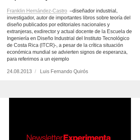
Franklin Hernández-Castro
–diseñador industrial,
investigador, autor de importantes libros sobre teoría del
diseño publicados por editoriales nacionales y
extranjeras, exdirector y actual docente de la Escuela de
Ingeniería en Diseño Industrial del Instituto Tecnológico
de Costa Rica (ITCR)-, a pesar de la crítica situación
económica mundial se advierten signos de esperanza,
para referirnos a un ejemplo
Publicado
24.08.2013
https://www.experimenta.es/author/luis-
Luis Fernando Quirós
el
fernando-
quiros/