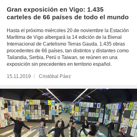
Gran exposición en Vigo: 1.435
carteles de 66 países de todo el mundo
Hasta el próximo miércoles 20 de noviembre la Estación
Marítima de Vigo albergará la 14 edición de la Bienal
Internacional de Cartelismo Terras Gauda. 1.435 obras
procedentes de 66 países, tan distintos y distantes como
Tailandia, Serbia, Perú o Taiwan, se reúnen en una
exposición sin precedentes en territorio español.
Publicado
15.11.2019
https://www.experimenta.es/author/cristobal-
Cristóbal Páez
el
paez/