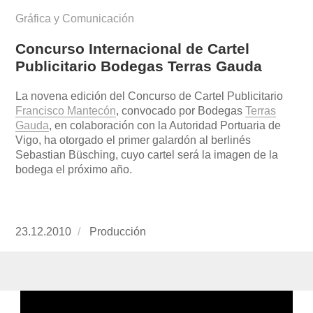
Gráfica y Comunicación
Concurso Internacional de Cartel
Publicitario Bodegas Terras Gauda
La novena edición del Concurso de Cartel Publicitario
Francisco Mantecón
, convocado por Bodegas
Terras
Gauda
, en colaboración con la Autoridad Portuaria de
Vigo, ha otorgado el primer galardón al berlinés
Sebastian Büsching, cuyo cartel será la imagen de la
bodega el próximo año.
Publicado
23.12.2010
https://www.experimenta.es/author/produccion
Producción
el