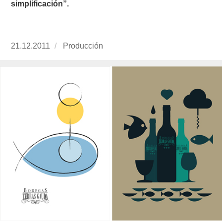
simplificación”.
Publicado
21.12.2011
https://www.experimenta.es/author/produccion
Producción
el