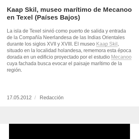
Kaap Skil, museo marítimo de Mecanoo
en Texel (Países Bajos)
La isla de Texel sirvió como puerto de salida y entrada
de la Compañía Neerlandesa de las Indias Orientales
durante los siglos XVII y XVIII. El museo
Kaap Skil
,
situado en la localidad holandesa, rememora esta época
dorada en un edificio proyectado por el estudio
Mecanoo
cuya fachada busca evocar el paisaje marítimo de la
región.
Publicado
17.05.2012
https://www.experimenta.es/author/redaccion/
Redacción
el