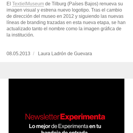
El
TextielMuseum
de Tilburg (Países Bajos) renueva su
imagen visual y estrena nuevo logotipo. Tras el cambio
de dirección del museo en 2012 y siguiendo las nuevas
líneas de branding trazadas en esta nueva etapa, se han
actualizado tanto el nombre como la imagen gráfica de
la institución.
Publicado
08.05.2013
https://www.experimenta.es/author/Laura%
Laura Ladrón de Guevara
el