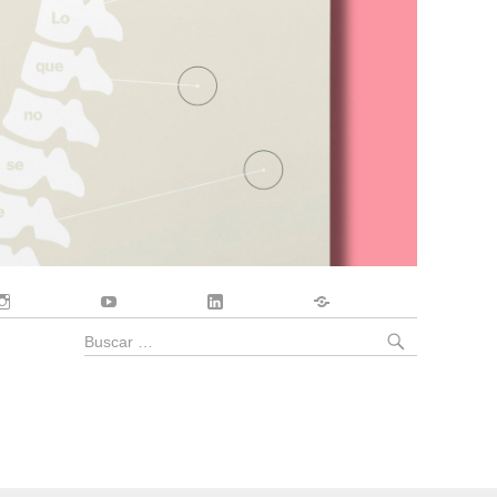
Instagram
YouTube
LinkedIn
Contacto
BUSCA
Buscar
por: