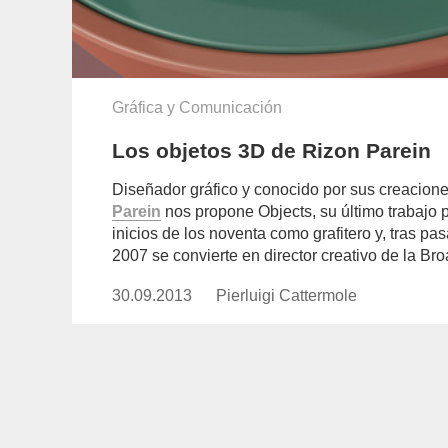
Gráfica y Comunicación
Los objetos 3D de Rizon Parein
Diseñador gráfico y conocido por sus creacione
Parein
nos propone Objects, su último trabajo 
inicios de los noventa como grafitero y, tras pa
2007 se convierte en director creativo de la B
30.09.2013
Publicado
Pierluigi Cattermole
https://www.experimenta.es/auth
el
cattermole/