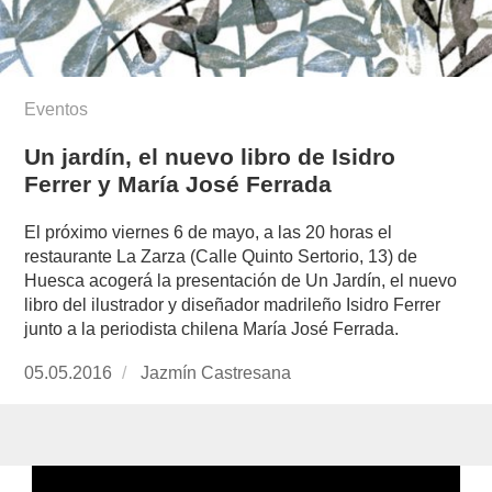
Eventos
Un jardín, el nuevo libro de Isidro
Ferrer y María José Ferrada
El próximo viernes 6 de mayo, a las 20 horas el
restaurante La Zarza (Calle Quinto Sertorio, 13) de
Huesca acogerá la presentación de Un Jardín, el nuevo
libro del ilustrador y diseñador madrileño Isidro Ferrer
junto a la periodista chilena María José Ferrada.
Publicado
05.05.2016
https://www.experimenta.es/author/jazmin-
Jazmín Castresana
el
castresana/