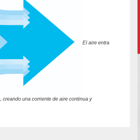
El aire entra
ro, creando una corriente de aire continua y
hor/redaccion/