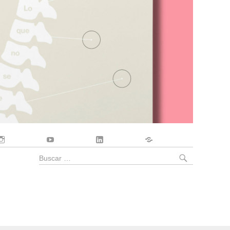
Instagram
YouTube
LinkedIn
Contacto
BUSCA
Buscar
por: