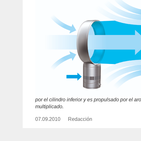
por el cilindro inferior y es propulsado por el a
multiplicado.
07.09.2010
Publicado
Redacción
https://www.experimenta.es/aut
el