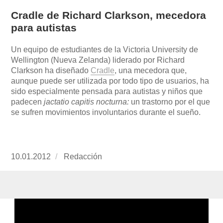
Cradle de Richard Clarkson, mecedora
para autistas
Un equipo de estudiantes de la Victoria University de
Wellington (Nueva Zelanda) liderado por Richard
Clarkson ha diseñado
Cradle
, una mecedora que,
aunque puede ser utilizada por todo tipo de usuarios, ha
sido especialmente pensada para autistas y niños que
padecen
jactatio capitis nocturna:
un trastorno por el que
se sufren movimientos involuntarios durante el sueño.
Publicado
10.01.2012
https://www.experimenta.es/author/redaccion/
Redacción
el