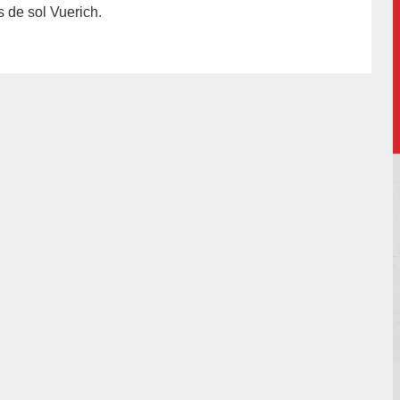
s de sol Vuerich.
or/pilar-