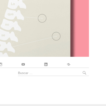
Instagram
YouTube
LinkedIn
Contacto
BUSCA
Buscar
por: