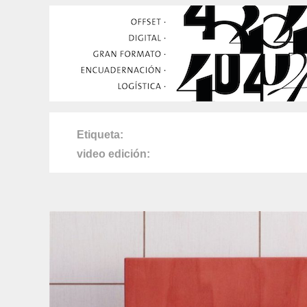
Etiqueta
video edición