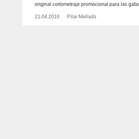
original cortometraje promocional para las gafa
21.04.2016
Publicado
Pilar Mellado
https://www.experimenta.es/auth
el
mellado/