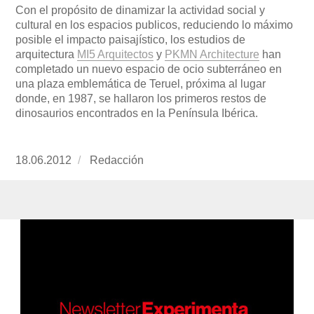
Con el propósito de dinamizar la actividad social y
cultural en los espacios publicos, reduciendo lo máximo
posible el impacto paisajístico, los estudios de
arquitectura
MI5 Arquitectos
y
PKMN Architecture
han
completado un nuevo espacio de ocio subterráneo en
una plaza emblemática de Teruel, próxima al lugar
donde, en 1987, se hallaron los primeros restos de
dinosaurios encontrados en la Península Ibérica.
Publicado
18.06.2012
https://www.experimenta.es/author/redaccion/
Redacción
el