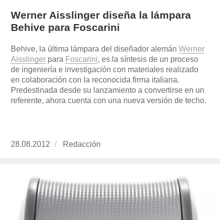
Werner Aisslinger diseña la lámpara
Behive para Foscarini
Behive, la última lámpara del diseñador alemán
Werner
Aisslinger
para
Foscarin
i
, es la síntesis de un proceso
de ingeniería e investigación con materiales realizado
en colaboración con la reconocida firma italiana.
Predestinada desde su lanzamiento a convertirse en un
referente, ahora cuenta con una nueva versión de techo.
Publicado
28.08.2012
https://www.experimenta.es/author/redaccion/
Redacción
el