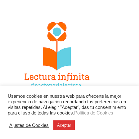
Usamos cookies en nuestra web para ofrecerte la mejor
experiencia de navegación recordando tus preferencias en
Facebook
Twitter
Instagram
visitas repetidas. Al elegir "Aceptar", das tu consentimiento
para el uso de todas las cookies.
Política de Cookies
YouTube
LinkedIn
Contacto
Ajustes de Cookies
Aceptar
BU
Buscar