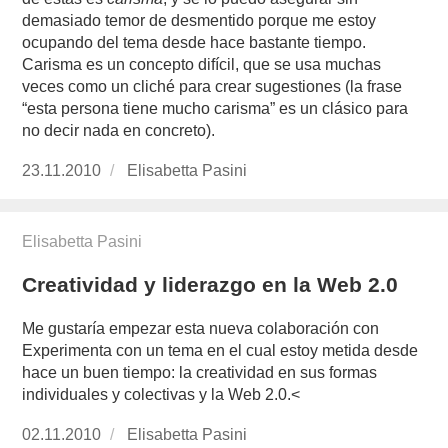
demasiado temor de desmentido porque me estoy
ocupando del tema desde hace bastante tiempo.
Carisma es un concepto difícil, que se usa muchas
veces como un cliché para crear sugestiones (la frase
“esta persona tiene mucho carisma” es un clásico para
no decir nada en concreto).
Publicado
23.11.2010
https://www.experimenta.es/author/Elisabetta
Elisabetta Pasini
el
Elisabetta Pasini
Creatividad y liderazgo en la Web 2.0
Me gustaría empezar esta nueva colaboración con
Experimenta con un tema en el cual estoy metida desde
hace un buen tiempo: la creatividad en sus formas
individuales y colectivas y la Web 2.0.<
Publicado
02.11.2010
https://www.experimenta.es/author/Elisabetta
Elisabetta Pasini