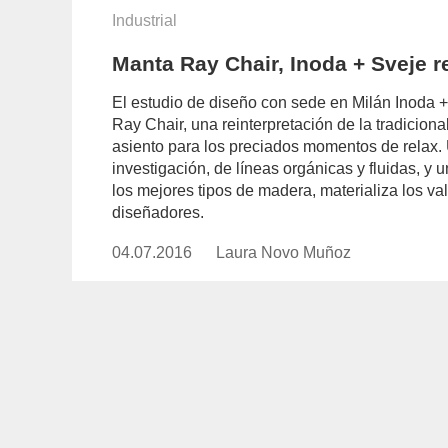
Industrial
Manta Ray Chair, Inoda + Sveje re
El estudio de diseño con sede en Milán Inoda +
Ray Chair, una reinterpretación de la tradicio
asiento para los preciados momentos de relax. U
investigación, de líneas orgánicas y fluidas, y u
los mejores tipos de madera, materializa los va
diseñadores.
04.07.2016
Publicado
Laura Novo Muñoz
https://www.experimenta.es/auth
el
novo-
munoz/