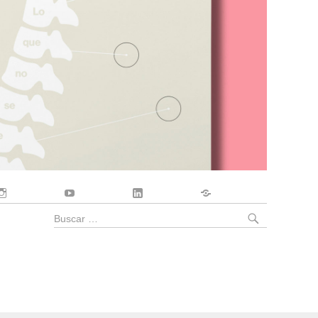
Instagram
YouTube
LinkedIn
Contacto
BUSCA
Buscar
por: