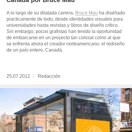
A lo largo de su dilatada carrera,
Bruce Mau
ha diseñado
practicamente de todo, desde identidades visuales para
universidades hasta revistas y libros de diseño crítico.
Sin embargo, pocos grafistas han tenido la oportunidad
de embarcarse en un proyecto tan colosal como al que
se enfrenta ahora el creador norteamericano: el rediseño
de un país entero, Canadá.
Publicado
25.07.2012
https://www.experimenta.es/author/redaccion/
Redacción
el