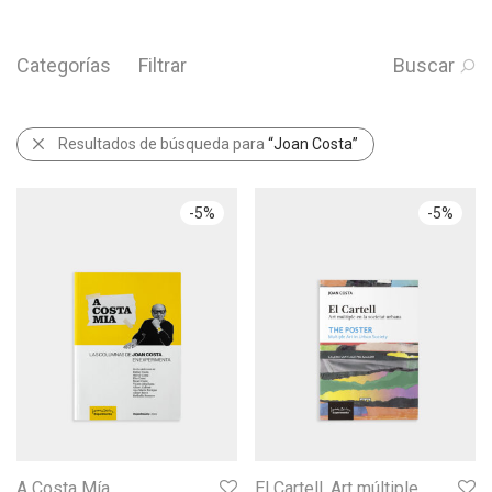
Categorías
Filtrar
Buscar
Resultados de búsqueda para
“Joan Costa”
-
5
%
-
5
%
A Costa Mía
El Cartell. Art múltiple