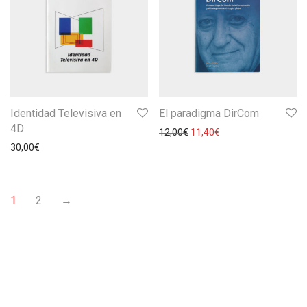
Identidad Televisiva en
El paradigma DirCom
4D
12,00
€
11,40
€
30,00
€
1
2
→