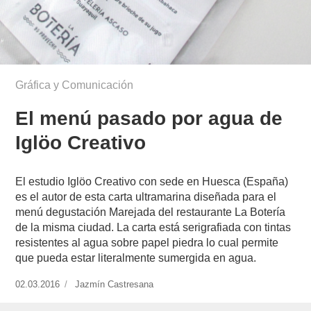
Gráfica y Comunicación
El menú pasado por agua de
Iglöo Creativo
El estudio Iglöo Creativo con sede en Huesca (España)
es el autor de esta carta ultramarina diseñada para el
menú degustación Marejada del restaurante La Botería
de la misma ciudad. La carta está serigrafiada con tintas
resistentes al agua sobre papel piedra lo cual permite
que pueda estar literalmente sumergida en agua.
Publicado
02.03.2016
https://www.experimenta.es/author/jazmin-
Jazmín Castresana
el
castresana/