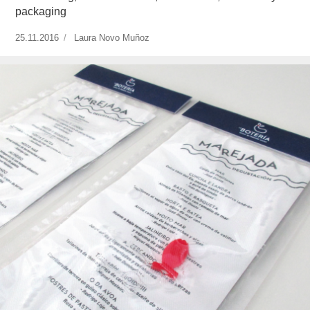
packaging
Publicado
25.11.2016
https://www.experimenta.es/author/laura-
Laura Novo Muñoz
el
novo-
munoz/