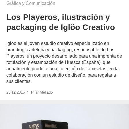
Gráfica y Comunicación
Los Playeros, ilustración y
packaging de Iglöo Creativo
Iglöo es el joven estudio creativo especializado en
branding, cartelería y packaging, responsable de Los
Playeros, un proyecto desarrollado para una imprenta de
rotulación y estampación de Huesca (España), que
anualmente produce una colección de camisetas, en la
colaboración con un estudio de diseño, para regalar a
sus clientes.
Publicado
23.12.2016
https://www.experimenta.es/author/pilar-
Pilar Mellado
el
mellado/