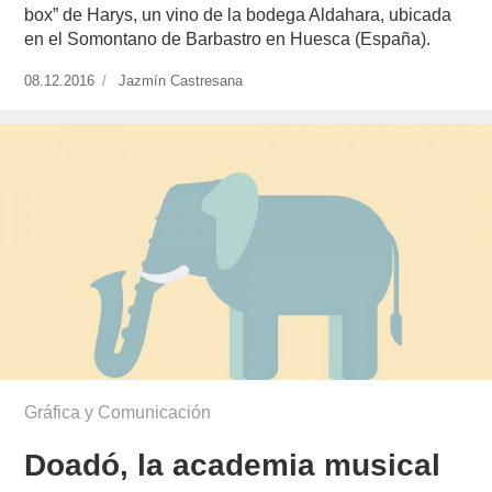
box” de Harys, un vino de la bodega Aldahara, ubicada
en el Somontano de Barbastro en Huesca (España).
Publicado
08.12.2016
https://www.experimenta.es/author/jazmin-
Jazmín Castresana
el
castresana/
Gráfica y Comunicación
Doadó, la academia musical