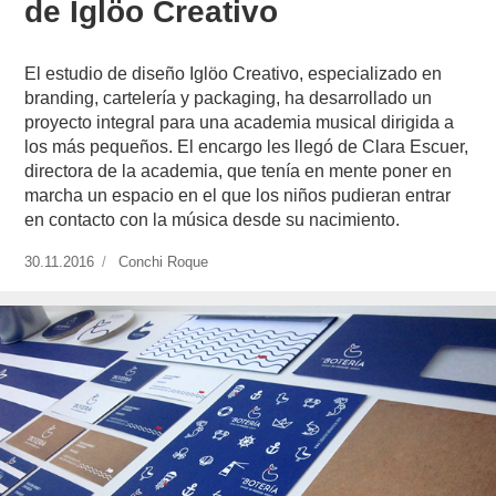
de Iglöo Creativo
El estudio de diseño Iglöo Creativo, especializado en
branding, cartelería y packaging, ha desarrollado un
proyecto integral para una academia musical dirigida a
los más pequeños. El encargo les llegó de Clara Escuer,
directora de la academia, que tenía en mente poner en
marcha un espacio en el que los niños pudieran entrar
en contacto con la música desde su nacimiento.
Publicado
30.11.2016
https://www.experimenta.es/author/conchi-
Conchi Roque
el
roque/