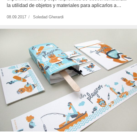
la utilidad de objetos y materiales para aplicarlos a…
Publicado
08.09.2017
https://www.experimenta.es/author/soledad-
Soledad Gherardi
el
gherardi/