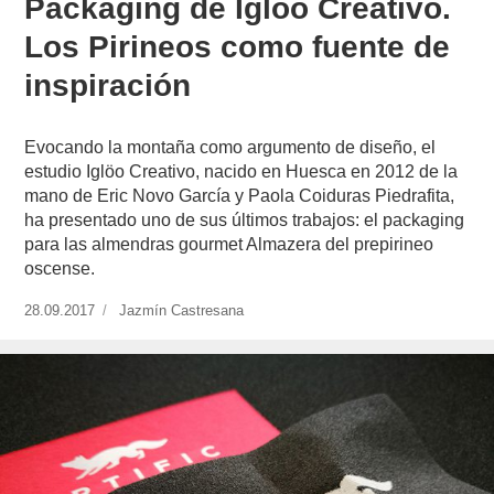
Packaging de Iglöo Creativo.
Los Pirineos como fuente de
inspiración
Evocando la montaña como argumento de diseño, el
estudio Iglöo Creativo, nacido en Huesca en 2012 de la
mano de Eric Novo García y Paola Coiduras Piedrafita,
ha presentado uno de sus últimos trabajos: el packaging
para las almendras gourmet Almazera del prepirineo
oscense.
Publicado
28.09.2017
https://www.experimenta.es/author/jazmin-
Jazmín Castresana
el
castresana/