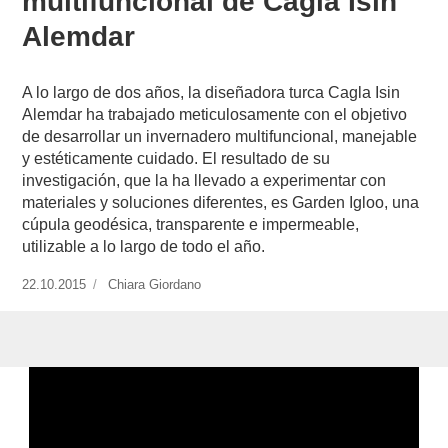
multifuncional de Cagla Isin
Alemdar
A lo largo de dos años, la diseñadora turca Cagla Isin
Alemdar ha trabajado meticulosamente con el objetivo
de desarrollar un invernadero multifuncional, manejable
y estéticamente cuidado. El resultado de su
investigación, que la ha llevado a experimentar con
materiales y soluciones diferentes, es Garden Igloo, una
cúpula geodésica, transparente e impermeable,
utilizable a lo largo de todo el año.
Publicado
22.10.2015
https://www.experimenta.es/author/chiara-
Chiara Giordano
el
giordano/