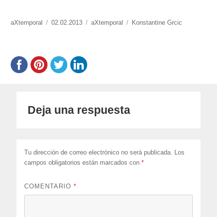
https://www.experimenta.es/author/aXtemporal/
aXtemporal
Publicado
02.02.2013
Categorías
aXtemporal
Etiquetas
Konstantine Grcic
el
Deja una respuesta
Tu dirección de correo electrónico no será publicada.
Los
campos obligatorios están marcados con
*
COMENTARIO
*