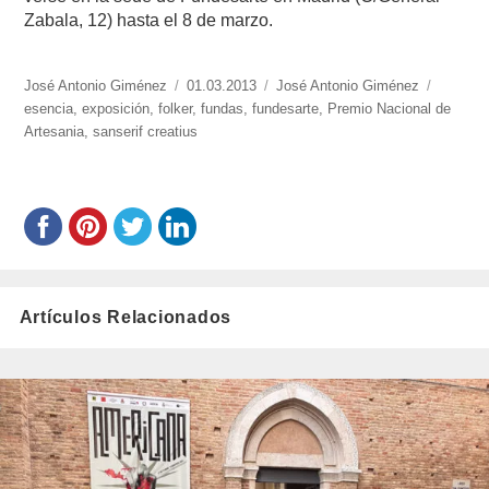
Zabala, 12) hasta el 8 de marzo.
https://www.experimenta.es/author/José%20Antonio%20Giménez/
José Antonio Giménez
Publicado
01.03.2013
Categorías
José Antonio Giménez
Etiquet
esencia
,
exposición
,
folker
el
,
fundas
,
fundesarte
,
Premio Nacional de
Artesania
,
sanserif creatius
Artículos Relacionados