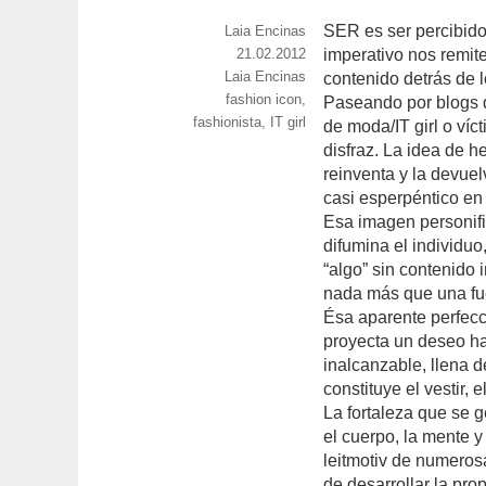
SER es ser percibido,
https://www.experimenta.es/author/Laia
Laia Encinas
Publicado
21.02.2012
imperativo nos remite
Categorías
Laia Encinas
el
contenido detrás de 
Etiquetas
fashion icon
,
Paseando por blogs d
fashionista
,
IT girl
de moda/IT girl o víc
disfraz. La idea de h
reinventa y la devue
casi esperpéntico en 
Esa imagen personif
difumina el individuo
“algo” sin contenido i
nada más que una fue
Ésa aparente perfecci
proyecta un deseo ha
inalcanzable, llena d
constituye el vestir, 
La fortaleza que se 
el cuerpo, la mente y
leitmotiv de numeros
de desarrollar la pro