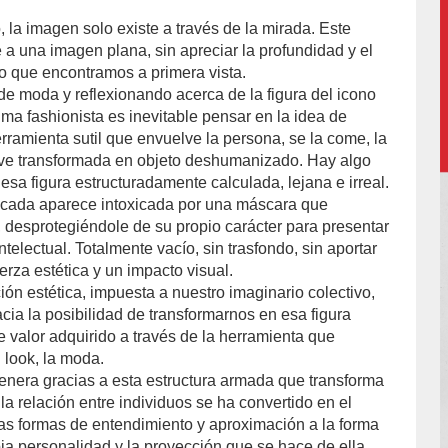
 la imagen solo existe a través de la mirada. Este
%20Encinas/
 a una imagen plana, sin apreciar la profundidad y el
lo que encontramos a primera vista.
e moda y reflexionando acerca de la figura del icono
tima fashionista es inevitable pensar en la idea de
erramienta sutil que envuelve la persona, se la come, la
lve transformada en objeto deshumanizado. Hay algo
esa figura estructuradamente calculada, lejana e irreal.
icada aparece intoxicada por una máscara que
, desprotegiéndole de su propio carácter para presentar
ntelectual. Totalmente vacío, sin trasfondo, sin aportar
rza estética y un impacto visual.
ón estética, impuesta a nuestro imaginario colectivo,
cia la posibilidad de transformarnos en esa figura
e valor adquirido a través de la herramienta que
el look, la moda.
genera gracias a esta estructura armada que transforma
 la relación entre individuos se ha convertido en el
as formas de entendimiento y aproximación a la forma
pia personalidad y la proyección que se hace de ella.