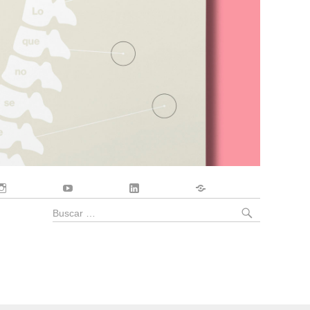
Instagram
YouTube
LinkedIn
Contacto
BUSCA
Buscar
por: