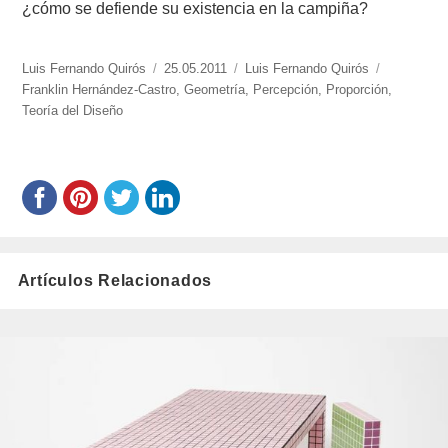
¿cómo se defiende su existencia en la campiña?
https://www.experimenta.es/author/luis-
Luis Fernando Quirós
Publicado
25.05.2011
Categorías
Luis Fernando Quirós
Etiquetas
fernando-
Franklin Hernández-Castro
el
,
Geometría
,
Percepción
,
Proporción
,
quiros/
Teoría del Diseño
Artículos Relacionados