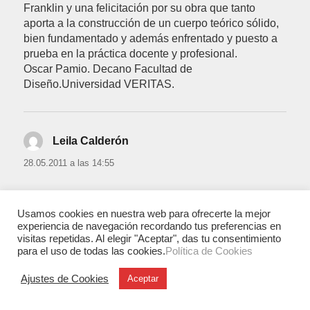
Franklin y una felicitación por su obra que tanto
aporta a la construcción de un cuerpo teórico sólido,
bien fundamentado y además enfrentado y puesto a
prueba en la práctica docente y profesional.
Oscar Pamio. Decano Facultad de
Diseño.Universidad VERITAS.
Leila Calderón
dice:
28.05.2011 a las 14:55
Excelente artículo, felicitaciones a Franklin y Luis
Fernando.
Usamos cookies en nuestra web para ofrecerte la mejor
experiencia de navegación recordando tus preferencias en
visitas repetidas. Al elegir "Aceptar", das tu consentimiento
para el uso de todas las cookies.
Política de Cookies
LUIS MONGE
dice:
Ajustes de Cookies
Aceptar
29.05.2011 a las 13:15