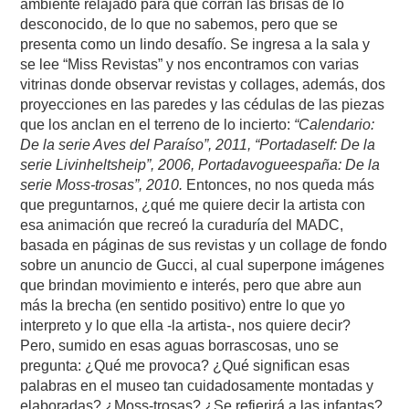
ambiente relajado para que corran las brisas de lo
desconocido, de lo que no sabemos, pero que se
presenta como un lindo desafío. Se ingresa a la sala y
se lee “Miss Revistas” y nos encontramos con varias
vitrinas donde observar revistas y collages, además, dos
proyecciones en las paredes y las cédulas de las piezas
que los anclan en el terreno de lo incierto:
“Calendario:
De la serie Aves del Paraíso”, 2011, “Portadaself: De la
serie Livinheltsheip”, 2006, Portadavogueespaña: De la
serie Moss-trosas”, 2010.
Entonces, no nos queda más
que preguntarnos, ¿qué me quiere decir la artista con
esa animación que recreó la curaduría del MADC,
basada en páginas de sus revistas y un collage de fondo
sobre un anuncio de Gucci, al cual superpone imágenes
que brindan movimiento e interés, pero que abre aun
más la brecha (en sentido positivo) entre lo que yo
interpreto y lo que ella -la artista-, nos quiere decir?
Pero, sumido en esas aguas borrascosas, uno se
pregunta: ¿Qué me provoca? ¿Qué significan esas
palabras en el museo tan cuidadosamente montadas y
elaboradas? ¿Moss-trosas? ¿Se refierirá a las infantas?,