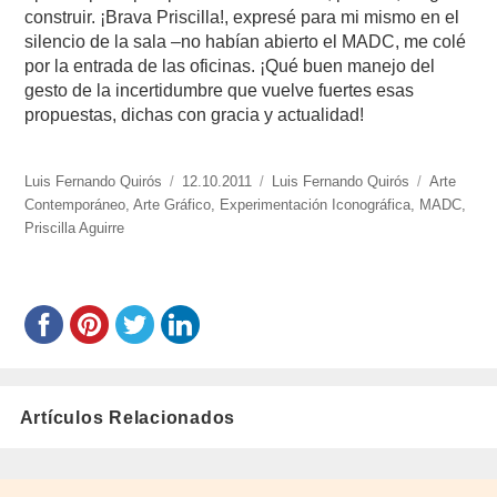
construir. ¡Brava Priscilla!, expresé para mi mismo en el
silencio de la sala –no habían abierto el MADC, me colé
por la entrada de las oficinas. ¡Qué buen manejo del
gesto de la incertidumbre que vuelve fuertes esas
propuestas, dichas con gracia y actualidad!
https://www.experimenta.es/author/luis-
Luis Fernando Quirós
Publicado
12.10.2011
Categorías
Luis Fernando Quirós
Etiquetas
Arte
fernando-
Contemporáneo
,
Arte Gráfico
el
,
Experimentación Iconográfica
,
MADC
,
quiros/
Priscilla Aguirre
Artículos Relacionados