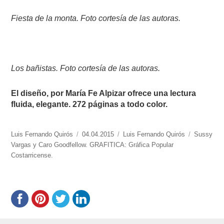
Fiesta de la monta. Foto cortesía de las autoras.
Los bañistas. Foto cortesía de las autoras.
El diseño, por María Fe Alpizar ofrece una lectura
fluida, elegante. 272 páginas a todo color.
https://www.experimenta.es/author/luis-
Luis Fernando Quirós
Publicado
04.04.2015
Categorías
Luis Fernando Quirós
Etiquetas
Sussy
fernando-
Vargas y Caro Goodfellow. GRAFITICA: Gráfica Popular
el
quiros/
Costarricense.