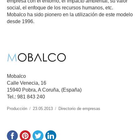
empresa con el entorno, el impacto ambiental, su valor
social, el enfoque de los recursos humanos, etc.
Mobalco ha sido pionero en la utilización de este modelo
desde 1996.
Mobalco
Calle Venecia, 16
15940 Pobra, A Coruña, (España)
Tel.: 981 843 240
https://www.experimenta.es/author/produccion/
Producción
Publicado
23.05.2013
Categorías
Directorio de empresas
el