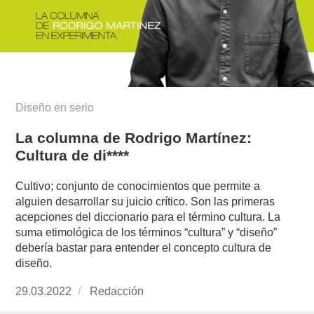
Diseño en serio
La columna de Rodrigo Martínez:
Cultura de di****
Cultivo; conjunto de conocimientos que permite a
alguien desarrollar su juicio crítico. Son las primeras
acepciones del diccionario para el término cultura. La
suma etimológica de los términos “cultura” y “diseño”
debería bastar para entender el concepto cultura de
diseño.
Publicado
29.03.2022
https://www.experimenta.es/author/redaccion/
Redacción
el