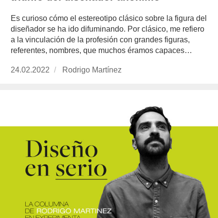
Es curioso cómo el estereotipo clásico sobre la figura del
diseñador se ha ido difuminando. Por clásico, me refiero
a la vinculación de la profesión con grandes figuras,
referentes, nombres, que muchos éramos capaces…
Publicado
24.02.2022
https://www.experimenta.es/author/rodrigo-
Rodrigo Martínez
el
martinez/