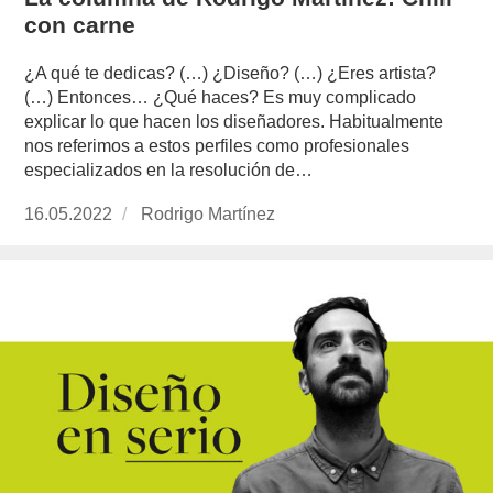
con carne
¿A qué te dedicas? (…) ¿Diseño? (…) ¿Eres artista?
(…) Entonces… ¿Qué haces? Es muy complicado
explicar lo que hacen los diseñadores. Habitualmente
nos referimos a estos perfiles como profesionales
especializados en la resolución de…
Publicado
16.05.2022
https://www.experimenta.es/author/rodrigo-
Rodrigo Martínez
el
martinez/