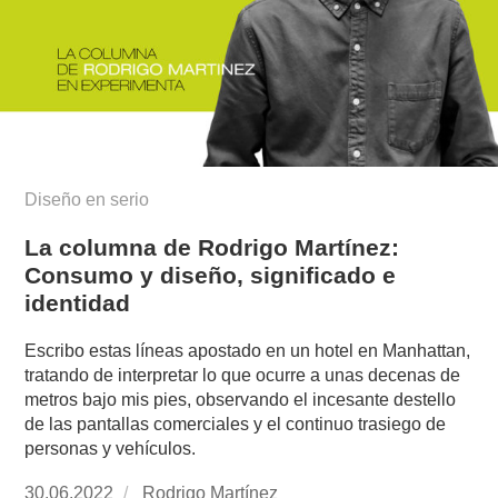
Diseño en serio
La columna de Rodrigo Martínez:
Consumo y diseño, significado e
identidad
Escribo estas líneas apostado en un hotel en Manhattan,
tratando de interpretar lo que ocurre a unas decenas de
metros bajo mis pies, observando el incesante destello
de las pantallas comerciales y el continuo trasiego de
personas y vehículos.
Publicado
30.06.2022
https://www.experimenta.es/author/rodrigo-
Rodrigo Martínez