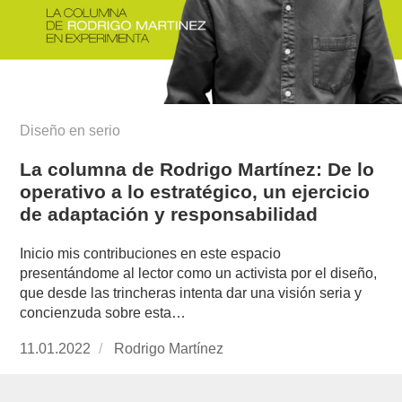
Diseño en serio
La columna de Rodrigo Martínez: De lo
operativo a lo estratégico, un ejercicio
de adaptación y responsabilidad
Inicio mis contribuciones en este espacio
presentándome al lector como un activista por el diseño,
que desde las trincheras intenta dar una visión seria y
concienzuda sobre esta…
Publicado
11.01.2022
https://www.experimenta.es/author/rodrigo-
Rodrigo Martínez
el
martinez/