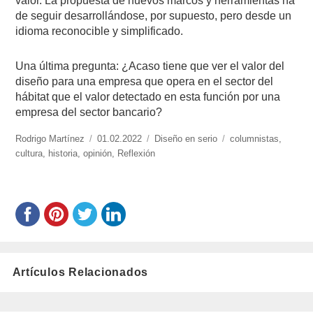
valor. La propuesta de nuevos marcos y herramientas ha
de seguir desarrollándose, por supuesto, pero desde un
idioma reconocible y simplificado.
Una última pregunta: ¿Acaso tiene que ver el valor del
diseño para una empresa que opera en el sector del
hábitat que el valor detectado en esta función por una
empresa del sector bancario?
https://www.experimenta.es/author/rodrigo-
Rodrigo Martínez
Publicado
01.02.2022
Categorías
Diseño en serio
Etiquetas
columnistas
,
martinez/
cultura
,
historia
,
opinión
el
,
Reflexión
Artículos Relacionados