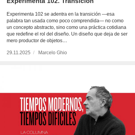
Experimenta 102. Transición
Experimenta 102 se adentra en la transición —esa
palabra tan usada como poco comprendida— no como
un concepto abstracto, sino como una práctica cotidiana
que redefine el rol del diseño. Un diseño que deja de ser
mero productor de objetos…
Publicado
29.11.2025
https://www.experimenta.es/author/marcelo-
Marcelo Ghio
el
ghio/