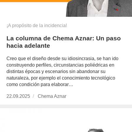
¡A propósito de la incidencia!
La columna de Chema Aznar: Un paso
hacia adelante
Creo que el diseño desde su idiosincrasia, se han ido
construyendo perfiles, circunstancias poliédricas en
distintas épocas y escenarios sin abandonar su
naturaleza, por ejemplo el conocimiento tecnológico
como condición para elaborar…
Publicado
22.09.2025
https://www.experimenta.es/author/chema-
Chema Aznar
el
aznar/