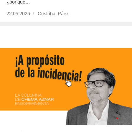
¿por qué…
Publicado
22.05.2026
https://www.experimenta.es/author/cristobal-
Cristóbal Páez
el
paez/