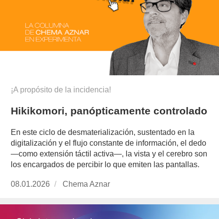
¡A propósito de la incidencia!
Hikikomori, panópticamente controlado
En este ciclo de desmaterialización, sustentado en la
digitalización y el flujo constante de información, el dedo
—como extensión táctil activa—, la vista y el cerebro son
los encargados de percibir lo que emiten las pantallas.
Publicado
08.01.2026
https://www.experimenta.es/author/chema-
Chema Aznar
el
aznar/