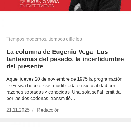
Tiempos modernos, tiempos difíciles
La columna de Eugenio Vega: Los
fantasmas del pasado, la incertidumbre
del presente
Aquel jueves 20 de noviembre de 1975 la programación
televisiva hubo de ser modificada en su totalidad por
razones sobradas y conocidas. Una sola señal, emitida
por las dos cadenas, transmitió…
Publicado
21.11.2025
https://www.experimenta.es/author/redaccion/
Redacción
el