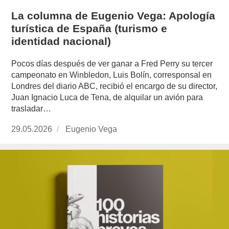
La columna de Eugenio Vega: Apología
turística de España (turismo e
identidad nacional)
Pocos días después de ver ganar a Fred Perry su tercer
campeonato en Winbledon, Luis Bolín, corresponsal en
Londres del diario ABC, recibió el encargo de su director,
Juan Ignacio Luca de Tena, de alquilar un avión para
trasladar…
Publicado
29.05.2026
https://www.experimenta.es/author/info1/
Eugenio Vega
el