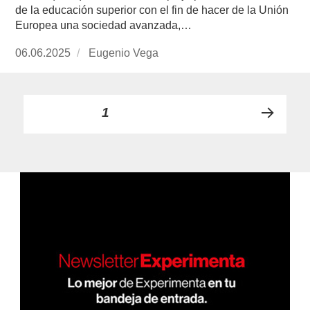
de la educación superior con el fin de hacer de la Unión
Europea una sociedad avanzada,…
Publicado
06.06.2025
https://www.experimenta.es/author/info1/
Eugenio Vega
el
Paginación
PÁGINA
1
PRÓ
de
XIMA
PÁGI
entradas
NA