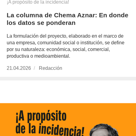
¡A propósito de la incidencia!
La columna de Chema Aznar: En donde
los datos se ponderan
La formulación del proyecto, elaborado en el marco de
una empresa, comunidad social o institución, se define
por su naturaleza: económica, social, comercial,
productiva o medioambiental.
Publicado
21.04.2026
https://www.experimenta.es/author/redaccion/
Redacción
el