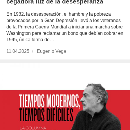
cegadora luz de la desesperanza
En 1932, la desesperación, el hambre y la pobreza
provocados por la Gran Depresión llevó a los veteranos
de la Primera Guerra Mundial a iniciar una marcha sobre
Washington para reclamar un bono que debían cobrar en
1945, única forma de…
Publicado
11.04.2025
https://www.experimenta.es/author/info1/
Eugenio Vega
el