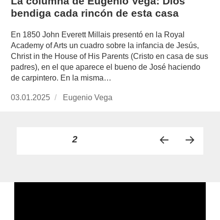
La columna de Eugenio Vega: Dios
bendiga cada rincón de esta casa
En 1850 John Everett Millais presentó en la Royal
Academy of Arts un cuadro sobre la infancia de Jesús,
Christ in the House of His Parents (Cristo en casa de sus
padres), en el que aparece el bueno de José haciendo
de carpintero. En la misma…
Publicado
03.01.2025
https://www.experimenta.es/author/info1/
Eugenio Vega
el
Paginación
PÁGINA
2
PÁGI
PRÓ
de
NA
XIMA
ANT
PÁGI
entradas
ERIO
NA
R