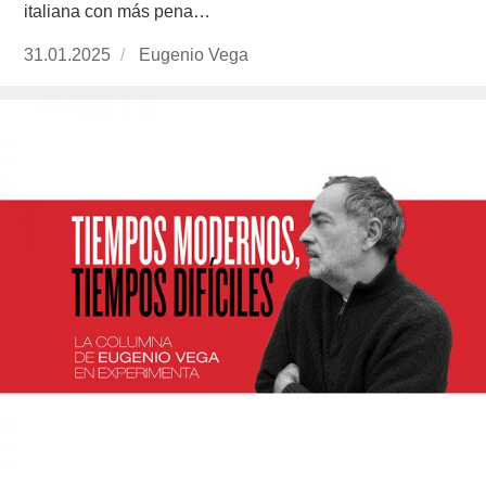
italiana con más pena…
Publicado
31.01.2025
https://www.experimenta.es/author/info1/
Eugenio Vega
el