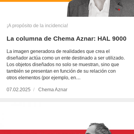
¡A propósito de la incidencia!
La columna de Chema Aznar: HAL 9000
La imagen generadora de realidades que crea el
diseñador actúa como un ente destinado a ser utilizado.
Los objetos diseñados no solo se muestran, sino que
también se presentan en función de su relación con
otros elementos (por ejemplo, en…
Publicado
07.02.2025
https://www.experimenta.es/author/chema-
Chema Aznar
el
aznar/