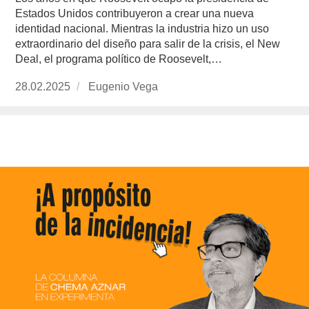
Estados Unidos contribuyeron a crear una nueva
identidad nacional. Mientras la industria hizo un uso
extraordinario del diseño para salir de la crisis, el New
Deal, el programa político de Roosevelt,…
Publicado
28.02.2025
https://www.experimenta.es/author/info1/
Eugenio Vega
el