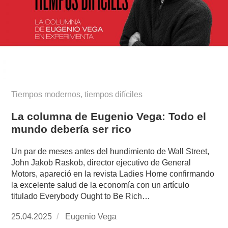
Tiempos modernos, tiempos difíciles
La columna de Eugenio Vega: Todo el
mundo debería ser rico
Un par de meses antes del hundimiento de Wall Street,
John Jakob Raskob, director ejecutivo de General
Motors, apareció en la revista Ladies Home confirmando
la excelente salud de la economía con un artículo
titulado Everybody Ought to Be Rich…
Publicado
25.04.2025
https://www.experimenta.es/author/info1/
Eugenio Vega