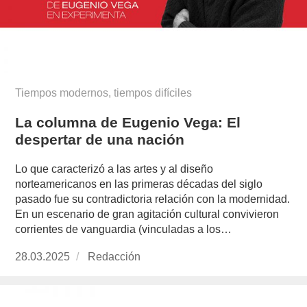
Tiempos modernos, tiempos difíciles
La columna de Eugenio Vega: El
despertar de una nación
Lo que caracterizó a las artes y al diseño
norteamericanos en las primeras décadas del siglo
pasado fue su contradictoria relación con la modernidad.
En un escenario de gran agitación cultural convivieron
corrientes de vanguardia (vinculadas a los…
Publicado
28.03.2025
https://www.experimenta.es/author/redaccion/
Redacción
el