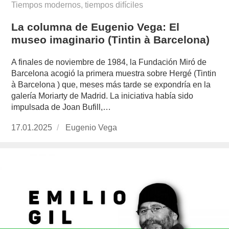
Tiempos modernos, tiempos difíciles
La columna de Eugenio Vega: El
museo imaginario (Tintin à Barcelona)
A finales de noviembre de 1984, la Fundación Miró de
Barcelona acogió la primera muestra sobre Hergé (Tintin
à Barcelona ) que, meses más tarde se expondría en la
galería Moriarty de Madrid. La iniciativa había sido
impulsada de Joan Bufill,…
Publicado
17.01.2025
https://www.experimenta.es/author/info1/
Eugenio Vega
el