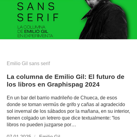
Emilio Gil sans serif
La columna de Emilio Gil: El futuro de
los libros en Graphispag 2024
En un bar del barrio madrileño de Chueca, de esos
donde se toman vermús de grifo y cañas al agradecido
sol invernal de los sábados por la mañana, en su interior,
tienen colgado un letrero que dice textualmente: “los
libros no pueden juzgarse por…
Publicado
07.01.2025
https://www.experimenta.es/author/emilio-
Emilio Gil