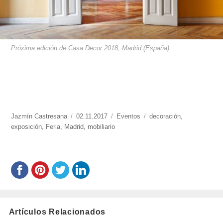
Próxima edición de Casa Decor 2018, Madrid (España)
https://www.experimenta.es/author/jazmin-
Jazmín Castresana
Publicado
02.11.2017
Categorías
Eventos
Etiquetas
decoración
,
castresana/
exposición
,
Feria
,
Madrid
el
,
mobiliario
Artículos Relacionados