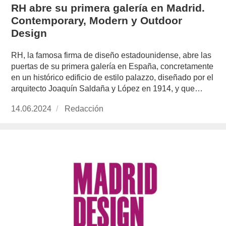
RH abre su primera galería en Madrid.
Contemporary, Modern y Outdoor
Design
RH, la famosa firma de diseño estadounidense, abre las
puertas de su primera galería en España, concretamente
en un histórico edificio de estilo palazzo, diseñado por el
arquitecto Joaquín Saldaña y López en 1914, y que…
Publicado
14.06.2024
https://www.experimenta.es/author/redaccion/
Redacción
el