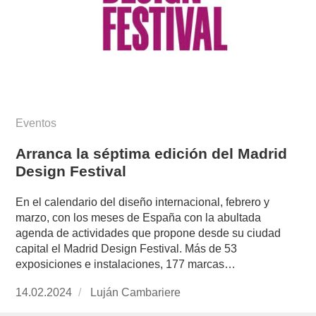
Eventos
Arranca la séptima edición del Madrid
Design Festival
En el calendario del diseño internacional, febrero y
marzo, con los meses de España con la abultada
agenda de actividades que propone desde su ciudad
capital el Madrid Design Festival. Más de 53
exposiciones e instalaciones, 177 marcas…
Publicado
14.02.2024
https://www.experimenta.es/author/lujan-
Luján Cambariere
el
cambariere/