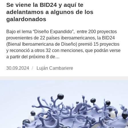
Se viene la BID24 y aquí te
adelantamos a algunos de los
galardonados
Bajo el lema “Diseño Expandido”, entre 200 proyectos
provenientes de 22 países iberoamericanos, la BID24
(Bienal Iberoamericana de Diseño) premió 15 proyectos
y reconoció a otros 32 con menciones, que podrán verse
a partir del próximo 8 de…
Publicado
30.09.2024
https://www.experimenta.es/author/lujan-
Luján Cambariere
el
cambariere/