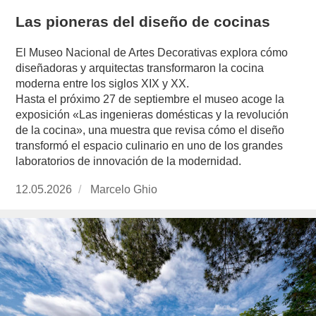
Las pioneras del diseño de cocinas
El Museo Nacional de Artes Decorativas explora cómo
diseñadoras y arquitectas transformaron la cocina
moderna entre los siglos XIX y XX.
Hasta el próximo 27 de septiembre el museo acoge la
exposición «Las ingenieras domésticas y la revolución
de la cocina», una muestra que revisa cómo el diseño
transformó el espacio culinario en uno de los grandes
laboratorios de innovación de la modernidad.
Publicado
12.05.2026
https://www.experimenta.es/author/marcelo-
Marcelo Ghio
el
ghio/