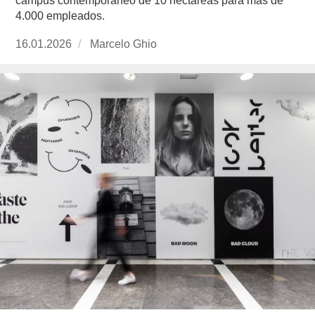
campus contemporáneo de 10 hectáreas para más de
4.000 empleados.
Publicado
16.01.2026
https://www.experimenta.es/author/marcelo-
Marcelo Ghio
el
ghio/