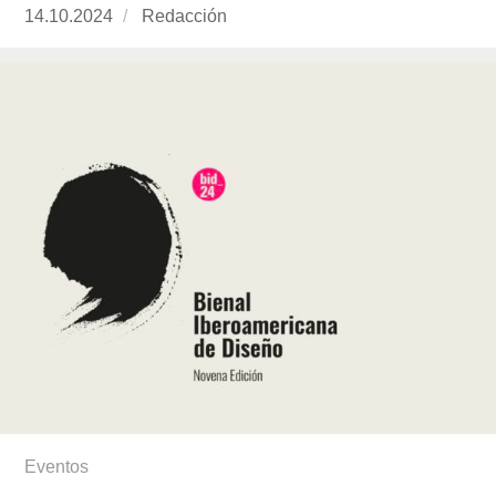
Publicado
14.10.2024
https://www.experimenta.es/author/redaccion/
Redacción
el
Eventos