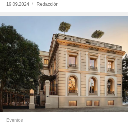
Publicado
19.09.2024
https://www.experimenta.es/author/redaccion/
Redacción
el
Eventos